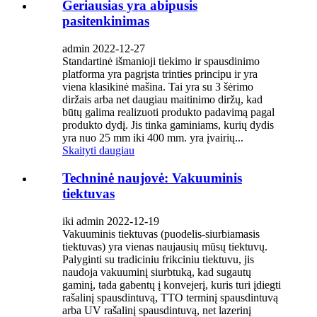
Geriausias yra abipusis
pasitenkinimas
admin 2022-12-27
Standartinė išmanioji tiekimo ir spausdinimo
platforma yra pagrįsta trinties principu ir yra
viena klasikinė mašina. Tai yra su 3 šėrimo
diržais arba net daugiau maitinimo diržų, kad
būtų galima realizuoti produkto padavimą pagal
produkto dydį. Jis tinka gaminiams, kurių dydis
yra nuo 25 mm iki 400 mm. yra įvairių...
Skaityti daugiau
Techninė naujovė: Vakuuminis
tiektuvas
iki admin 2022-12-19
Vakuuminis tiektuvas (puodelis-siurbiamasis
tiektuvas) yra vienas naujausių mūsų tiektuvų.
Palyginti su tradiciniu frikciniu tiektuvu, jis
naudoja vakuuminį siurbtuką, kad sugautų
gaminį, tada gabentų į konvejerį, kuris turi įdiegti
rašalinį spausdintuvą, TTO terminį spausdintuvą
arba UV rašalinį spausdintuvą, net lazerinį