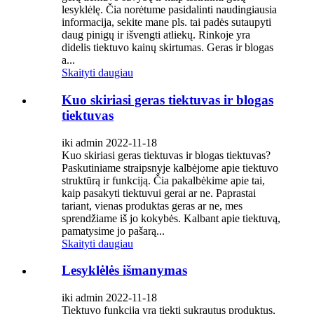
lesyklėlę. Čia norėtume pasidalinti naudingiausia
informacija, sekite mane pls. tai padės sutaupyti
daug pinigų ir išvengti atliekų. Rinkoje yra
didelis tiektuvo kainų skirtumas. Geras ir blogas
a...
Skaityti daugiau
Kuo skiriasi geras tiektuvas ir blogas
tiektuvas
iki admin 2022-11-18
Kuo skiriasi geras tiektuvas ir blogas tiektuvas?
Paskutiniame straipsnyje kalbėjome apie tiektuvo
struktūrą ir funkciją. Čia pakalbėkime apie tai,
kaip pasakyti tiektuvui gerai ar ne. Paprastai
tariant, vienas produktas geras ar ne, mes
sprendžiame iš jo kokybės. Kalbant apie tiektuvą,
pamatysime jo pašarą...
Skaityti daugiau
Lesyklėlės išmanymas
iki admin 2022-11-18
Tiektuvo funkcija yra tiekti sukrautus produktus,