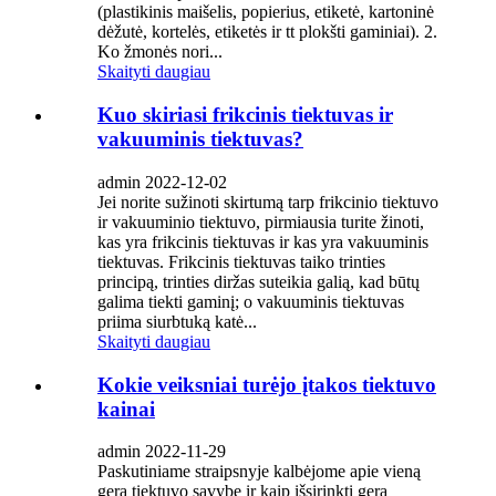
(plastikinis maišelis, popierius, etiketė, kartoninė
dėžutė, kortelės, etiketės ir tt plokšti gaminiai). 2.
Ko žmonės nori...
Skaityti daugiau
Kuo skiriasi frikcinis tiektuvas ir
vakuuminis tiektuvas?
admin 2022-12-02
Jei norite sužinoti skirtumą tarp frikcinio tiektuvo
ir vakuuminio tiektuvo, pirmiausia turite žinoti,
kas yra frikcinis tiektuvas ir kas yra vakuuminis
tiektuvas. Frikcinis tiektuvas taiko trinties
principą, trinties diržas suteikia galią, kad būtų
galima tiekti gaminį; o vakuuminis tiektuvas
priima siurbtuką katė...
Skaityti daugiau
Kokie veiksniai turėjo įtakos tiektuvo
kainai
admin 2022-11-29
Paskutiniame straipsnyje kalbėjome apie vieną
gerą tiektuvo savybę ir kaip išsirinkti gerą