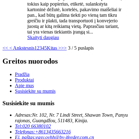
tokius kaip popierius, etiketė, sulankstyta
kartoninė dėžutė, kortelės, pakavimo maišeliai ir
pan., kad būtų galima tiekti po vieną tam tikru
greičiu ir plakti, tada transportuoti į konvejerio
juostą ar kitą reikiamą vietą. Paprasčiau tariant,
tai yra vienas tiekiantis įrangą si...
Skaityti daugiau
<<
< Ankstesnis
1
2
3
4
5
Kitas >
>>
3 / 5 puslapis
Greitos nuorodos
Pradžia
Produktai
Apie mus
Susisiekite su mumis
Susisiekite su mumis
Adresas:
Nr. 102, Nr. 7 Lindi Street, Shawan Town, Panyu
rajonas, Guangdžou, 511483, Kinija.
Tel:
020 66380102
Telefonas:
+8613435663216
El. paštas:
easy.oyhh@by-ifeeder.com.cn