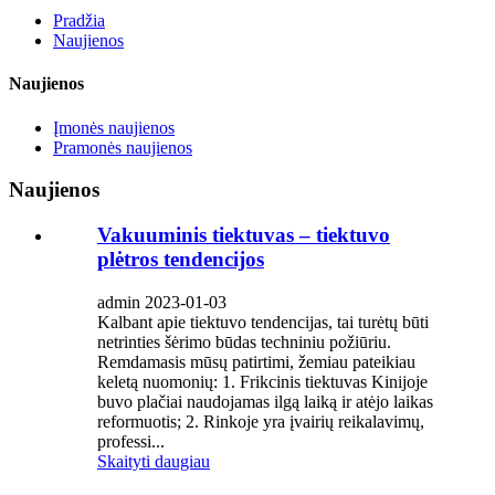
Pradžia
Naujienos
Naujienos
Įmonės naujienos
Pramonės naujienos
Naujienos
Vakuuminis tiektuvas – tiektuvo
plėtros tendencijos
admin 2023-01-03
Kalbant apie tiektuvo tendencijas, tai turėtų būti
netrinties šėrimo būdas techniniu požiūriu.
Remdamasis mūsų patirtimi, žemiau pateikiau
keletą nuomonių: 1. Frikcinis tiektuvas Kinijoje
buvo plačiai naudojamas ilgą laiką ir atėjo laikas
reformuotis; 2. Rinkoje yra įvairių reikalavimų,
professi...
Skaityti daugiau