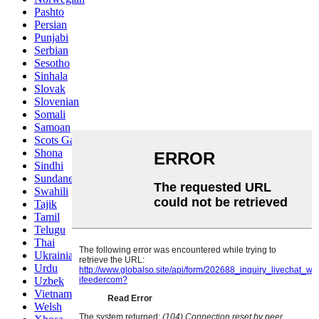
Pashto
Persian
Punjabi
Serbian
Sesotho
Sinhala
Slovak
Slovenian
Somali
Samoan
Scots Gaelic
Shona
Sindhi
Sundanese
Swahili
Tajik
Tamil
Telugu
Thai
Ukrainian
Urdu
Uzbek
Vietnamese
Welsh