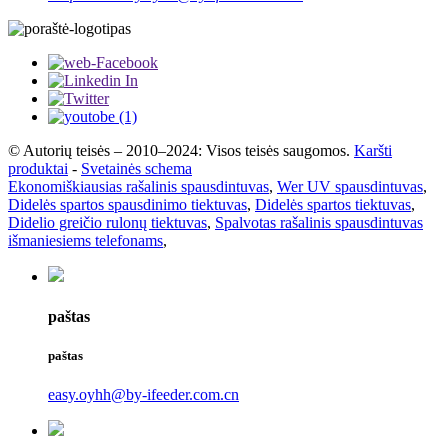
© Autorių teisės – 2010–2024: Visos teisės saugomos.
Karšti
produktai
-
Svetainės schema
Ekonomiškiausias rašalinis spausdintuvas
,
Wer UV spausdintuvas
,
Didelės spartos spausdinimo tiektuvas
,
Didelės spartos tiektuvas
,
Didelio greičio rulonų tiektuvas
,
Spalvotas rašalinis spausdintuvas
išmaniesiems telefonams
,
paštas
paštas
easy.oyhh@by-ifeeder.com.cn