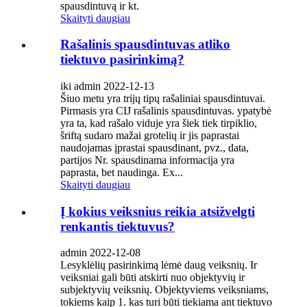
spausdintuvą ir kt.
Skaityti daugiau
Rašalinis spausdintuvas atliko
tiektuvo pasirinkimą?
iki admin 2022-12-13
Šiuo metu yra trijų tipų rašaliniai spausdintuvai.
Pirmasis yra CIJ rašalinis spausdintuvas. ypatybė
yra ta, kad rašalo viduje yra šiek tiek tirpiklio,
šriftą sudaro mažai grotelių ir jis paprastai
naudojamas įprastai spausdinant, pvz., data,
partijos Nr. spausdinama informacija yra
paprasta, bet naudinga. Ex...
Skaityti daugiau
Į kokius veiksnius reikia atsižvelgti
renkantis tiektuvus?
admin 2022-12-08
Lesyklėlių pasirinkimą lėmė daug veiksnių. Ir
veiksniai gali būti atskirti nuo objektyvių ir
subjektyvių veiksnių. Objektyviems veiksniams,
tokiems kaip 1. kas turi būti tiekiama ant tiektuvo