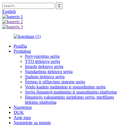
English
Pradžia
Produktai
Pervyniojimo serija
TTO tiektuvų serija
Įprastų tiektuvų serija
Standartinių tiektuvų serija
Stalinio tiektuvo serija
Šėrimo ir rūšiavimo sistemų serija
Veido kaukių maitinimo ir spausdinimo serija
Serija išmanioji maitinimo ir spausdinimo platforma
Išmaniojo vakuuminio surinkimo serija, medžiagų
tiekimo platforma
Naujienos
DUK
Apie mus
Susisiekite su mumis