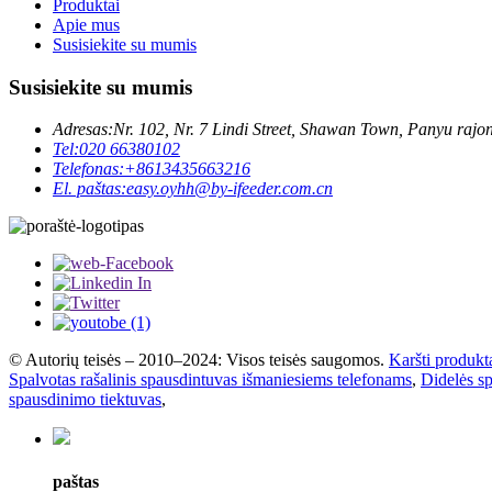
Produktai
Apie mus
Susisiekite su mumis
Susisiekite su mumis
Adresas:
Nr. 102, Nr. 7 Lindi Street, Shawan Town, Panyu rajo
Tel:
020 66380102
Telefonas:
+8613435663216
El. paštas:
easy.oyhh@by-ifeeder.com.cn
© Autorių teisės – 2010–2024: Visos teisės saugomos.
Karšti produkt
Spalvotas rašalinis spausdintuvas išmaniesiems telefonams
,
Didelės sp
spausdinimo tiektuvas
,
paštas