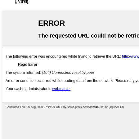
Į viršų