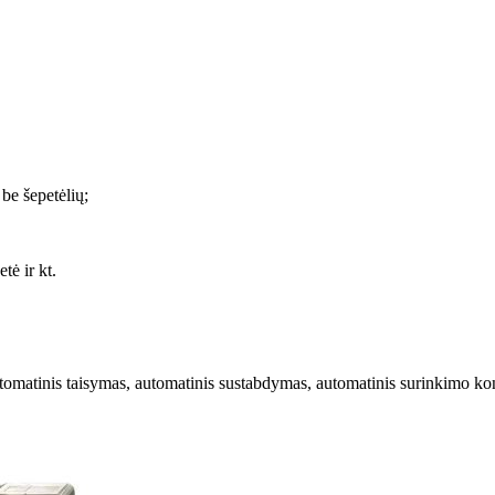
be šepetėlių;
tė ir kt.
inis taisymas, automatinis sustabdymas, automatinis surinkimo kon