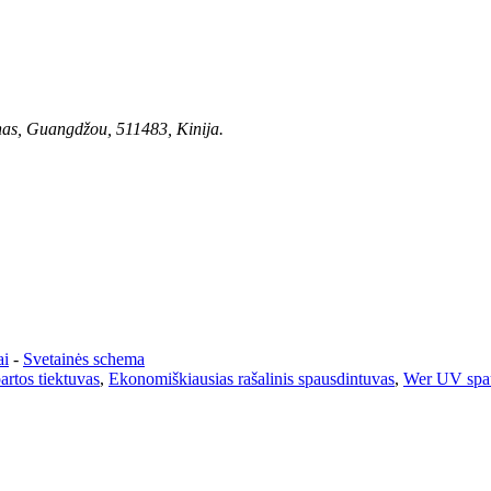
nas, Guangdžou, 511483, Kinija.
ai
-
Svetainės schema
artos tiektuvas
,
Ekonomiškiausias rašalinis spausdintuvas
,
Wer UV spa