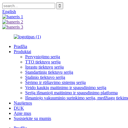
English
Pradžia
Produktai
Pervyniojimo serija
TTO tiektuvų serija
Įprastų tiektuvų serija
Standartinių tiektuvų serija
Stalinio tiektuvo serija
Šėrimo ir rūšiavimo sistemų serija
Veido kaukių maitinimo ir spausdinimo serija
Serija išmanioji maitinimo ir spausdinimo platforma
Išmaniojo vakuuminio surinkimo serija, medžiagų tiekim
Naujienos
DUK
Apie mus
Susisiekite su mumis