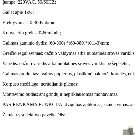
Įtampa: 220VAC, 50/60HZ;
Galia: apie 1kw;
Efektyvumas: 0-300vnt/min;
Konvejerio greitis: 0-60m/min;
Galimas gaminio dydis: (60-300) *(60-380)*(0,1-3)mm;
Greičio reguliavimas: dažnio valdymas arba nuolatinės srovės variklis 
Variklis: dažnio variklis arba nuolatinės srovės variklis be šepetėlių;
Galimas produktas: įvairus popierius, plastikinė pakuotė, kortelės, etike
Korpuso medžiaga: nerūdijantis plienas;
Montavimo būdas: ant grindų ir nepriklausomas montavimas.
PASIRENKAMA FUNKCIJA: dvigubas aptikimas, skaičiavimas, automat
Žemiau yra tiektuvo paveikslėlis: