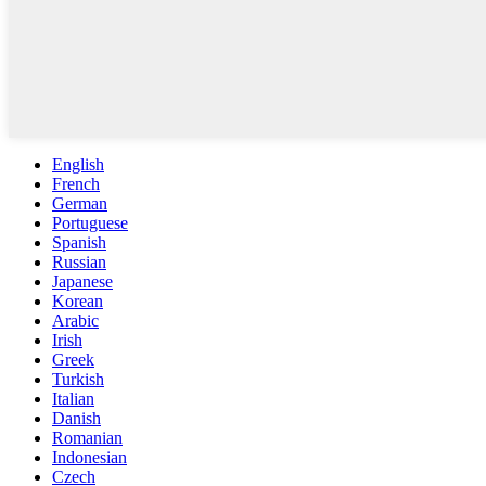
English
French
German
Portuguese
Spanish
Russian
Japanese
Korean
Arabic
Irish
Greek
Turkish
Italian
Danish
Romanian
Indonesian
Czech