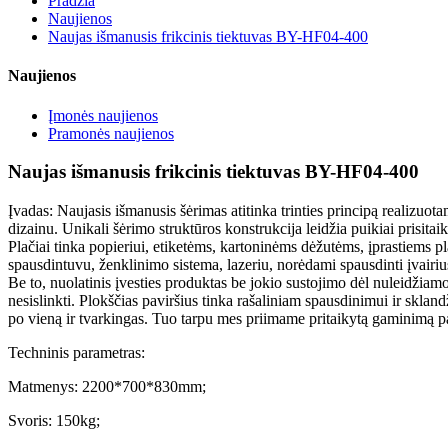
Pradžia
Naujienos
Naujas išmanusis frikcinis tiektuvas BY-HF04-400
Naujienos
Įmonės naujienos
Pramonės naujienos
Naujas išmanusis frikcinis tiektuvas BY-HF04-400
Įvadas: Naujasis išmanusis šėrimas atitinka trinties principą realizuota
dizainu. Unikali šėrimo struktūros konstrukcija leidžia puikiai prisitai
Plačiai tinka popieriui, etiketėms, kartoninėms dėžutėms, įprastiems p
spausdintuvu, ženklinimo sistema, lazeriu, norėdami spausdinti įvairius
Be to, nuolatinis įvesties produktas be jokio sustojimo dėl nuleidžiamo 
nesislinkti. Plokščias paviršius tinka rašaliniam spausdinimui ir sklan
po vieną ir tvarkingas. Tuo tarpu mes priimame pritaikytą gaminimą 
Techninis parametras:
Matmenys: 2200*700*830mm;
Svoris: 150kg;