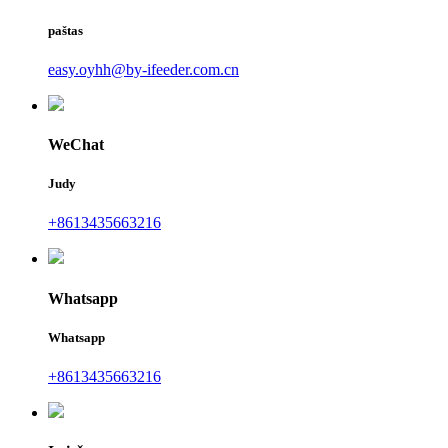
paštas
easy.oyhh@by-ifeeder.com.cn
WeChat
Judy
+8613435663216
Whatsapp
Whatsapp
+8613435663216