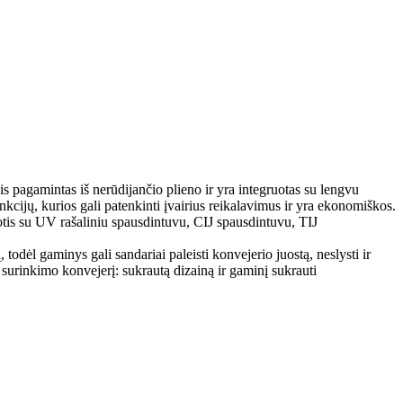
Jis pagamintas iš nerūdijančio plieno ir yra integruotas su lengvu
unkcijų, kurios gali patenkinti įvairius reikalavimus ir yra ekonomiškos.
uotis su UV rašaliniu spausdintuvu, CIJ spausdintuvu, TIJ
todėl gaminys gali sandariai paleisti konvejerio juostą, neslysti ir
į surinkimo konvejerį: sukrautą dizainą ir gaminį sukrauti