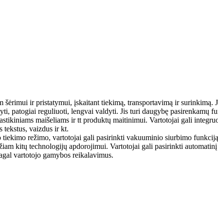
m šėrimui ir pristatymui, įskaitant tiekimą, transportavimą ir surinkimą. 
kyti, patogiai reguliuoti, lengvai valdyti. Jis turi daugybę pasirenkamų f
lastikiniams maišeliams ir tt produktų maitinimui. Vartotojai gali integr
 tekstus, vaizdus ir kt.
tiekimo režimo, vartotojai gali pasirinkti vakuuminio siurbimo funkciją, 
džiam kitų technologijų apdorojimui. Vartotojai gali pasirinkti automatin
pagal vartotojo gamybos reikalavimus.